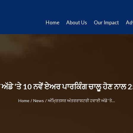
Home
About Us
Our Impact
Ad
ਡੇ ‘ਤੇ 10 ਨਵੇਂ ਏਅਰ ਪਾਰਕਿੰਗ ਚਾਲੂ ਹੋਣ ਨਾਲ 25
Home
/
News
/
ਅੰਮ੍ਰਿਤਸਰ ਅੰਤਰਰਾਸ਼ਟਰੀ ਹਵਾਈ ਅੱਡੇ ‘ਤੇ…