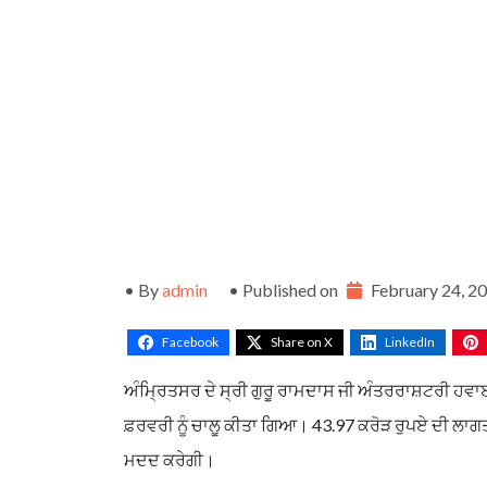
• By
admin
• Published on
February 24, 2
Facebook
Share on X
LinkedIn
ਅੰਮ੍ਰਿਤਸਰ ਦੇ ਸ੍ਰੀ ਗੁਰੂ ਰਾਮਦਾਸ ਜੀ ਅੰਤਰਰਾਸ਼ਟਰੀ ਹਵਾਈ ਅ
ਫ਼ਰਵਰੀ ਨੂੰ ਚਾਲੂ ਕੀਤਾ ਗਿਆ। 43.97 ਕਰੋੜ ਰੁਪਏ ਦੀ ਲਾਗ
ਮਦਦ ਕਰੇਗੀ।