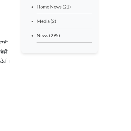
Home News
(21)
Media
(2)
News
(295)
 ਹਵਾਈ
 ਵੱਡੀ
ਸਕੇਗੀ।