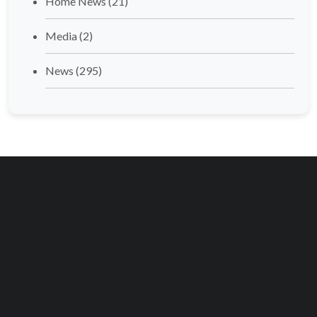
Home News
(21)
Media
(2)
News
(295)