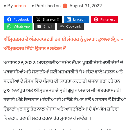
• By
admin
• Published on
August 31, 2022
Facebook
Share on X
LinkedIn
Pinterest
WhatsApp
Email
Copy Link
ਅੰਮ੍ਰਿਤਸਰ
ਦੇ
ਅੰਤਰਰਾਸ਼ਟਰੀ
ਹਵਾਈ
ਸੰਪਰਕ
ਨੂੰ
ਹੁਲਾਰਾ
:
ਕੁਆਲਾਲੰਪੁਰ
–
ਅੰਮ੍ਰਿਤਸਰ
ਸਿੱਧੀ
ਉਡਾਣ
9
ਸਤੰਬਰ
ਤੋਂ
ਅਗਸਤ 29, 2022: ਆਸਟ੍ਰੇਲੀਆ ਸਮੇਤ ਦੱਖਣ-ਪੂਰਬੀ ਏਸ਼ੀਆਈ ਦੇਸ਼ਾਂ ਦੇ
ਪ੍ਰਵਾਸੀਆਂ ਅਤੇ ਸੈਲਾਨੀਆਂ ਲਈ ਖੁਸ਼ਖਬਰੀ ਹੈ ਜੋ ਆਓਣ ਵਾਲੇ ਪਤਝੜ ਅਤੇ
ਸਰਦੀਆਂ ਦੇ ਮੌਸਮ ਵਿੱਚ ਪੰਜਾਬ ਦੀ ਯਾਤਰਾ ਕਰਨ ਦੀ ਯੋਜਨਾ ਬਣਾ ਰਹੇ ਹਨ।
ਕੁਆਲਾਲੰਪੁਰ ਅਤੇ ਅੰਮ੍ਰਿਤਸਰ ਦੇ ਸ੍ਰੀ ਗੁਰੂ ਰਾਮਦਾਸ ਜੀ ਅੰਤਰਰਾਸ਼ਟਰੀ
ਹਵਾਈ ਅੱਡੇ ਵਿਚਕਾਰ ਮਲੇਸ਼ੀਆ ਦੀ ਮਲਿੰਡੋ ਏਅਰ ਵਲੋਂ 9 ਸਤੰਬਰ ਤੋਂ ਸਿੱਧੀਆਂ
ਉਡਾਣਾਂ ਮੁੜ ਸ਼ੁਰੂ ਹੋਣ ਨਾਲ ਪੰਜਾਬ ਅਤੇ ਆਸਟ੍ਰੇਲੀਆ ਦੇ ਵੱਖ-ਵੱਖ ਸ਼ਹਿਰਾਂ
ਵਿਚਕਾਰ ਹਵਾਈ ਸਫ਼ਰ ਕਰਨਾ ਹੋਰ ਸੁਖਾਲਾ ਹੋ ਜਾਵੇਗਾ।