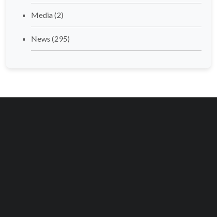
Media
(2)
News
(295)