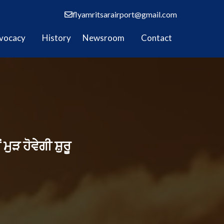
flyamritsarairport@gmail.com
vocacy
History
Newsroom
Contact
ੜ ਹੋਵੇਗੀ ਸ਼ੁਰੂ