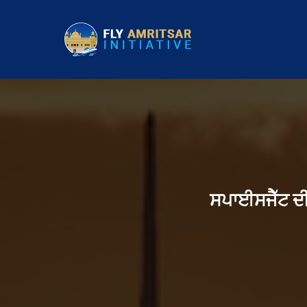
ਸਪਾਈਸਜੈੱਟ ਦੀ 