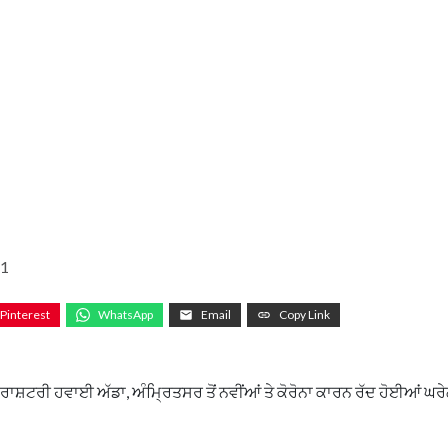
21
Pinterest
WhatsApp
Email
Copy Link
 ਰਾਸ਼ਟਰੀ ਹਵਾਈ ਅੱਡਾ, ਅੰਮ੍ਰਿਤਸਰ ਤੋਂ ਨਵੀਂਆਂ ਤੇ ਕੋਰੋਨਾ ਕਾਰਨ ਰੱਦ ਹੋਈਆਂ ਘਰੇ