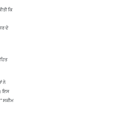
ੀਤੀ ਕਿ
ਸਰ ਦੇ
ਤਹਿਤ
 ਨੇ
ੀ। ਇਸ
ਕ” ਸਕੀਮ