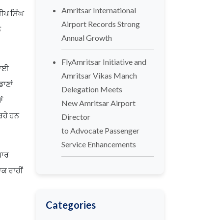
Amritsar International
ੀਪ ਸਿੰਘ
Airport Records Strong
ੇ
Annual Growth
FlyAmritsar Initiative and
ਥਾਈ
Amritsar Vikas Manch
ਾਣਾਂ
Delegation Meets
ਂ
New Amritsar Airport
ਰਹੇ ਹਨ
Director
to Advocate Passenger
Service Enhancements
ਪਾਰ
ਾਕ ਰਾਹੀਂ
Categories