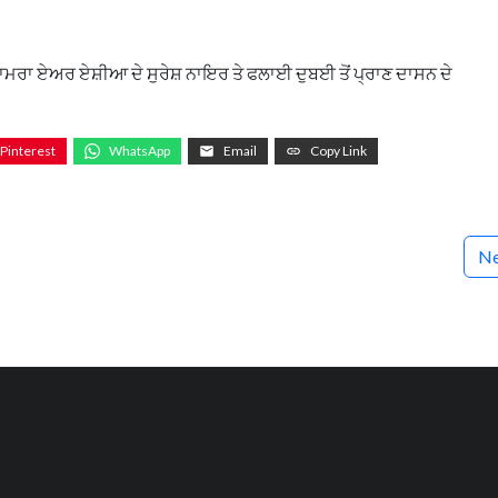
ਕਾਮਰਾ ਏਅਰ ਏਸ਼ੀਆ ਦੇ ਸੁਰੇਸ਼ ਨਾਇਰ ਤੇ ਫਲਾਈ ਦੁਬਈ ਤੋਂ ਪ੍ਰਾਣ ਦਾਸਨ ਦੇ
Pinterest
WhatsApp
Email
Copy Link
Ne