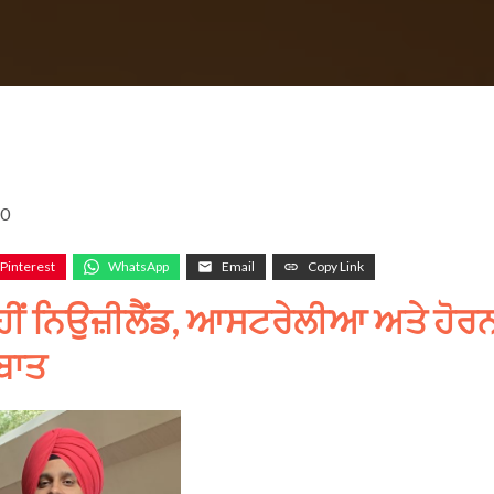
20
Pinterest
WhatsApp
Email
Copy Link
ਹੀਂ
ਨਿਉਜ਼ੀਲੈਂਡ,
ਆਸਟਰੇਲੀਆ
ਅਤੇ
ਹੋਰਨ
ਬਾਤ