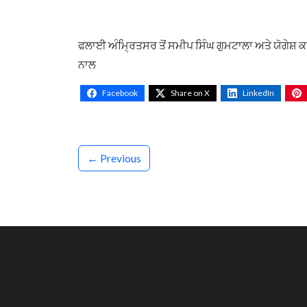
ਫਲਾਈ ਅੰਮ੍ਰਿਤਸਰ ਤੋਂ ਸਮੀਪ ਸਿੰਘ ਗੁਮਟਾਲਾ ਅਤੇ ਯੋਗੇਸ਼ 
ਨਾਲ
Facebook
Share on X
LinkedIn
← Previous