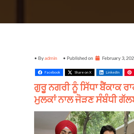
• By
admin
• Published on
February 3, 20
Facebook
Share on X
LinkedIn
ਗੁਰੂ
ਨਗਰੀ
ਨੂੰ
ਸਿੱਧਾ
ਬੈਂਕਾਕ
ਰਾ
ਮੁਲਕਾਂ
ਨਾਲ
ਜੋੜਣ
ਸੰਬੰਧੀ
ਗੱਲ