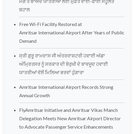
ਮੰਗ ਤੋਂ ਬਾਅਦ ਯਾਤਰੀਆਂ ਲਈ ਮੁਫ਼ਤ ਵਾਈ-ਫਾਈ ਸਹੂਲਤ
ਬਹਾਲ
Free Wi-Fi Facility Restored at
Amritsar International Airport After Years of Public
Demand
ਸ੍ਰੀ ਗੁਰੂ ਰਾਮਦਾਸ ਜੀ ਅੰਤਰਰਾਸ਼ਟਰੀ ਹਵਾਈ ਅੱਡਾ
ਅੰਮ੍ਰਿਤਸਰ ਨੂੰ ਸਰਕਾਰ ਦੀ ਬੇਰੁਖ਼ੀ ਦੇ ਬਾਵਜੂਦ ਹਵਾਈ
ਯਾਤਰੀਆਂ ਵੱਲੋਂ ਮਿਲਿਆ ਭਰਵਾਂ ਹੁੰਗਾਰਾ
Amritsar International Airport Records Strong
Annual Growth
FlyAmritsar Initiative and Amritsar Vikas Manch
Delegation Meets New Amritsar Airport Director
to Advocate Passenger Service Enhancements