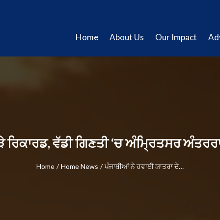
Home
About Us
Our Impact
Ad
ੋੜੇ ਰਿਕਾਰਡ, ਵੱਡੀ ਗਿਣਤੀ ‘ਚ ਅੰਮ੍ਰਿਤਸਰ ਅੰਤਰਰਾ
Home
/
Home News
/
ਪੰਜਾਬੀਆਂ ਨੇ ਹਵਾਈ ਯਾਤਰਾ ਦੇ…