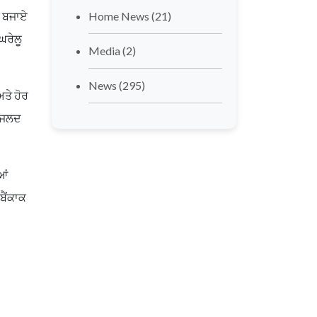
ੀ ਬਜਾਏ
Home News
(21)
ਘਰੇਲੂ
Media
(2)
News
(295)
ਤੇ ਹੋਰ
ਵੀ ਜਲਦ
ਆਂ
ਬੈਂਕਾਕ