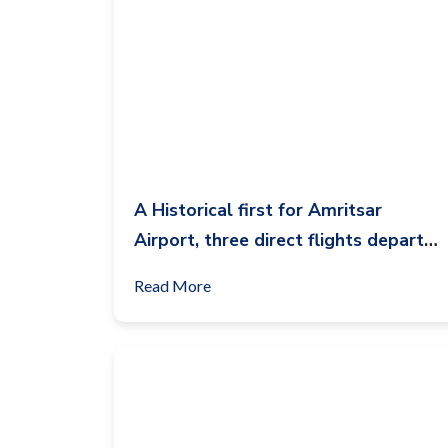
A Historical first for Amritsar
Airport, three direct flights depart
for Italy in one day
Read More