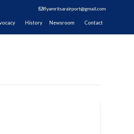
flyamritsarairport@gmail.com
vocacy
History
Newsroom
Contact