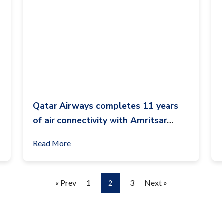
Qatar Airways completes 11 years
of air connectivity with Amritsar
flying more than a million passengers
Read More
« Prev
1
2
3
Next »