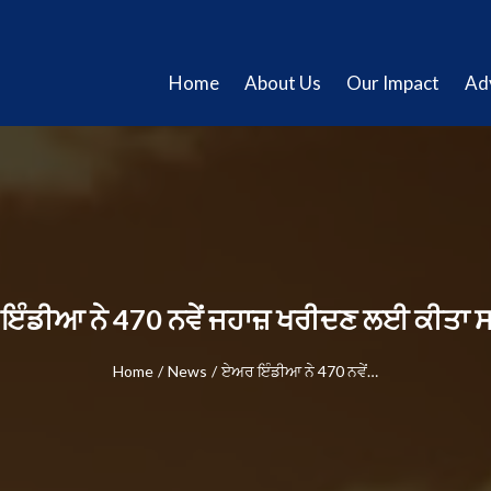
Home
About Us
Our Impact
Ad
ੰਡੀਆ ਨੇ 470 ਨਵੇਂ ਜਹਾਜ਼ ਖਰੀਦਣ ਲਈ ਕੀਤਾ 
Home
/
News
/
ਏਅਰ ਇੰਡੀਆ ਨੇ 470 ਨਵੇਂ…