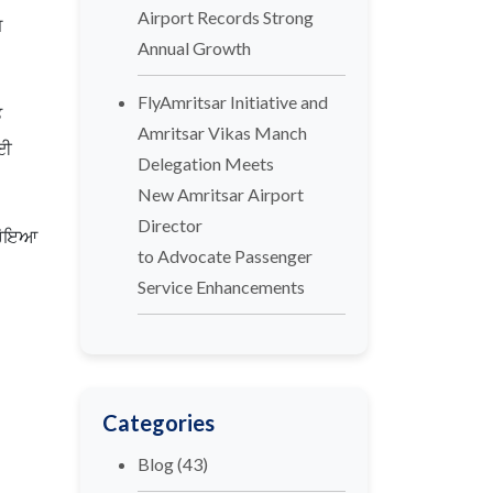
Airport Records Strong
਼
Annual Growth
FlyAmritsar Initiative and
ੇ
Amritsar Vikas Manch
ਲਈ
Delegation Meets
New Amritsar Airport
Director
 ਹੋਇਆ
to Advocate Passenger
Service Enhancements
Categories
Blog
(43)