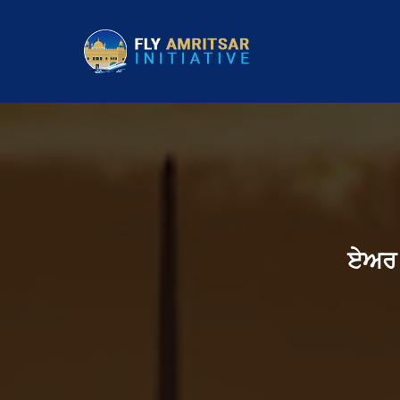
ਏਅਰ ਇ