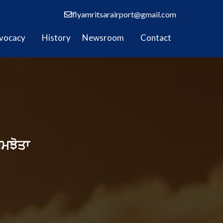
flyamritsarairport@gmail.com
vocacy
History
Newsroom
Contact
ਸਮਝੋਤਾ