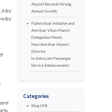
Airport Records Strong
Annual Growth
, ਨੇ ਇਹ
 ਨਾਲ ਇਹ
FlyAmritsar Initiative and
Amritsar Vikas Manch
Delegation Meets
New Amritsar Airport
Director
ਦੀ
to Advocate Passenger
Service Enhancements
,
Categories
ਹਜ਼ਾਰਾਂ
Blog
(43)
ੇਂ ਕਿ