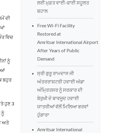
ਲਈ ਮੁਫ਼ਤ ਵਾਈ-ਫਾਈ ਸਹੂਲਤ
ਬਹਾਲ
ੇਂ ਦੀ
Free Wi-Fi Facility
ਖਾਂ
Restored at
ਅੰਤ ਵਿਚ
Amritsar International Airport
After Years of Public
Demand
ਂ ਨੂੰ
ੀਆਂ
ਸ੍ਰੀ ਗੁਰੂ ਰਾਮਦਾਸ ਜੀ
ਿ ਬਹੁਤ
ਅੰਤਰਰਾਸ਼ਟਰੀ ਹਵਾਈ ਅੱਡਾ
ਅੰਮ੍ਰਿਤਸਰ ਨੂੰ ਸਰਕਾਰ ਦੀ
ਬੇਰੁਖ਼ੀ ਦੇ ਬਾਵਜੂਦ ਹਵਾਈ
ਤੇ ਹੁਣ 3
ਯਾਤਰੀਆਂ ਵੱਲੋਂ ਮਿਲਿਆ ਭਰਵਾਂ
ੂੰ
ਹੁੰਗਾਰਾ
ਈ ਅਤੇ
Amritsar International