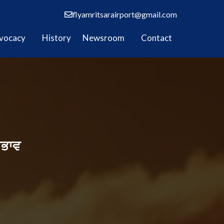
flyamritsarairport@gmail.com
vocacy
History
Newsroom
Contact
ਰਭਾਵ