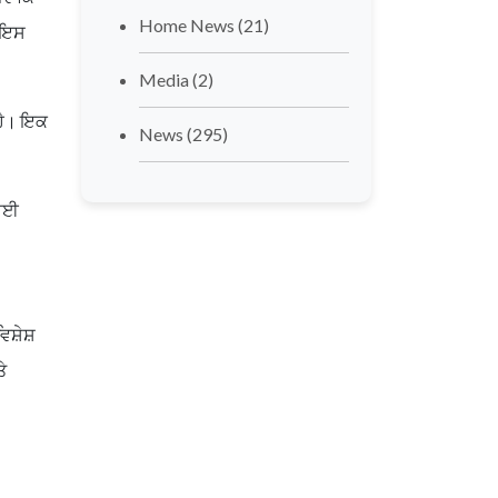
Home News
(21)
। ਇਸ
Media
(2)
 ਹੈ। ਇਕ
News
(295)
ਵਾਈ
ਵਿਸ਼ੇਸ਼
ੇ